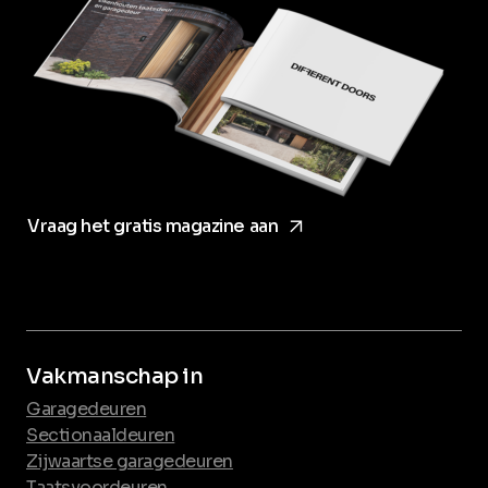
arrow_forward
Vraag het gratis magazine aan
Vakmanschap in
Garagedeuren
Sectionaaldeuren
Zijwaartse garagedeuren
Taatsvoordeuren