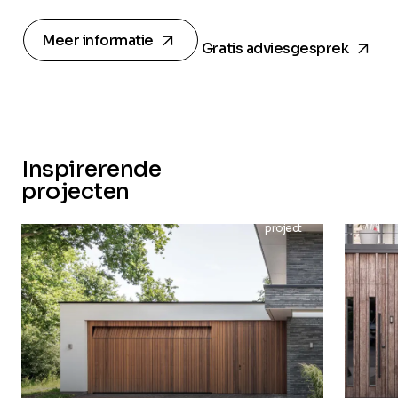
arrow_forward
arrow_forward
Meer informatie
Gratis adviesgesprek
Inspirerende
projecten
project