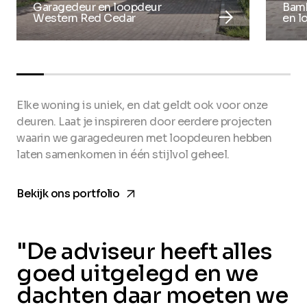
Garagedeur en loopdeur
Bamb
arrow_forward
Western Red Cedar
en l
Elke woning is uniek, en dat geldt ook voor onze
deuren. Laat je inspireren door eerdere projecten
waarin we garagedeuren met loopdeuren hebben
laten samenkomen in één stijlvol geheel.
arrow_forward
Bekijk ons portfolio
"De adviseur heeft alles
goed uitgelegd en we
dachten daar moeten we