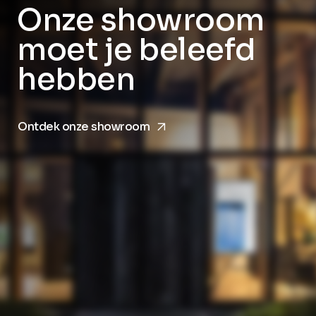
Onze showroom
moet je beleefd
hebben
arrow_forward
Ontdek onze showroom