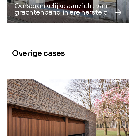
Oorspronkelijke aanzicht van
arrow_forward
grachtenpand in ere hersteld
Overige cases
project