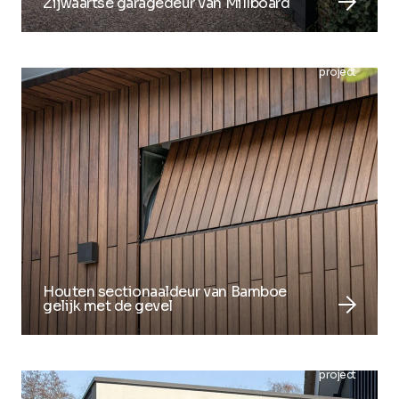
arrow_forward
Zijwaartse garagedeur van Millboard
project
Houten sectionaaldeur van Bamboe
arrow_forward
gelijk met de gevel
project