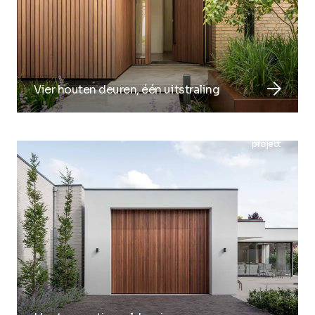
arrow_forward
Vier houten deuren, één uitstraling
project