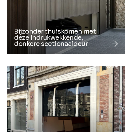
Bijzonder thuiskomen met
deze indrukwekkende,
arrow_forward
donkere sectionaaldeur
project