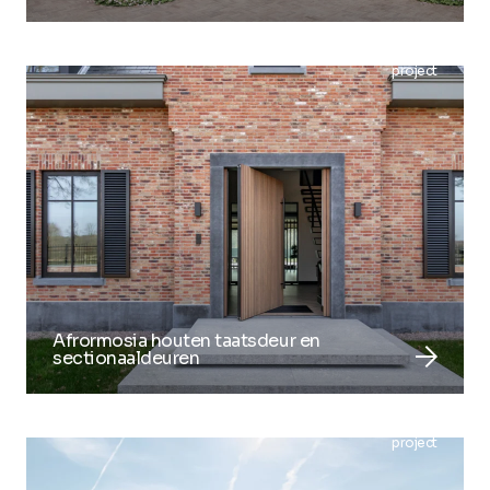
project
Afrormosia houten taatsdeur en
arrow_forward
sectionaaldeuren
project