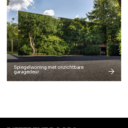
Spiegelwoning met onzichtbare
arrow_forward
garagedeur