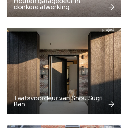
Houten garagedeur in
arrow_forward
donkere afwerking
project
Taatsvoordeur van Shou Sugi
arrow_forward
Ban
project