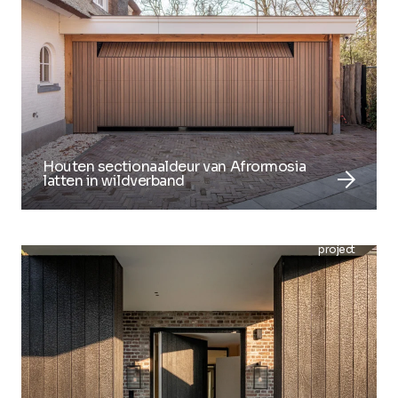
Houten sectionaaldeur van Afrormosia
arrow_forward
latten in wildverband
project