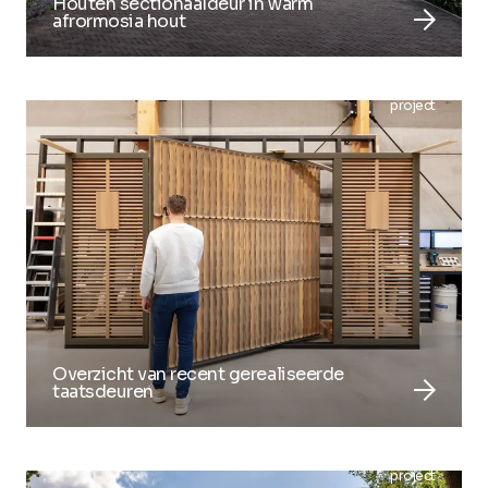
Houten sectionaaldeur in warm
arrow_forward
afrormosia hout
project
Overzicht van recent gerealiseerde
arrow_forward
taatsdeuren
project