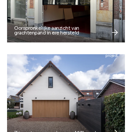
Oorspronkelijke aanzicht van
arrow_forward
grachtenpand in ere hersteld
project