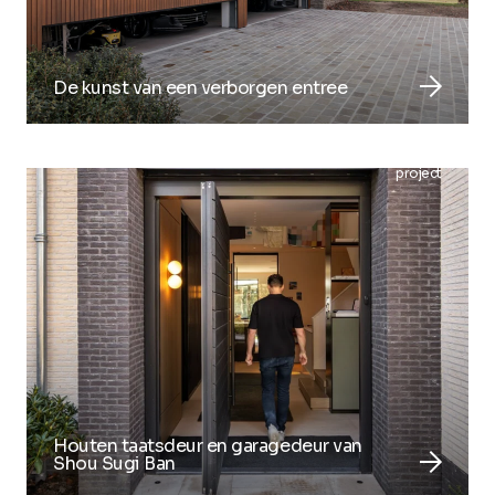
arrow_forward
De kunst van een verborgen entree
project
Houten taatsdeur en garagedeur van
arrow_forward
Shou Sugi Ban