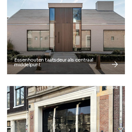
Essenhouten taatsdeur als centraal
arrow_forward
middelpunt
project