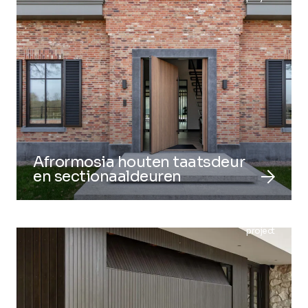
Afrormosia houten taatsdeur
arrow_forward
en sectionaaldeuren
project