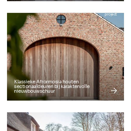
project
Klassieke Afrormosia houten
sectionaaldeuren bij karaktervolle
arrow_forward
nieuwbouwschuur
project