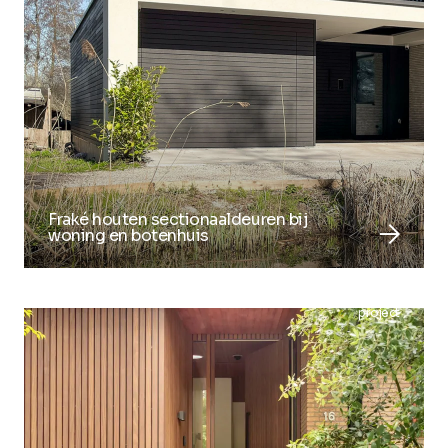
Fraké houten sectionaaldeuren bij
arrow_forward
woning en botenhuis
project