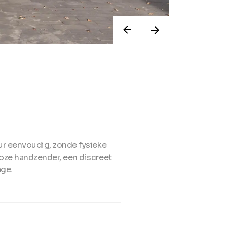
ur eenvoudig, zonde fysieke
oze handzender, een discreet
age.