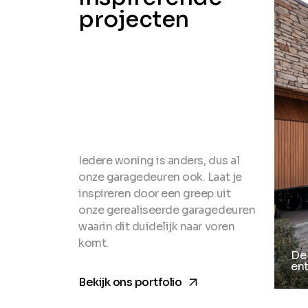
projecten
Iedere woning is anders, dus al
onze garagedeuren ook. Laat je
inspireren door een greep uit
onze gerealiseerde garagedeuren
waarin dit duidelijk naar voren
komt.
De 
en
arrow_forward
Bekijk ons portfolio