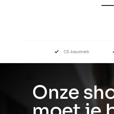
CE-keurmerk
Onze sh
moet je 