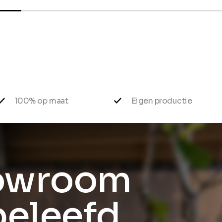
100% op maat
Eigen productie
owroom
beleefd