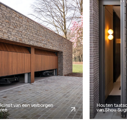
project
arrow_forward
kunst van een verborgen
Houten taats
tree
van Shou Sugi