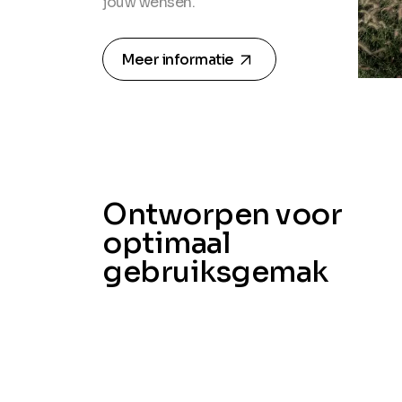
jouw wensen.
arrow_forward
Meer informatie
Ontworpen voor
optimaal
gebruiksgemak