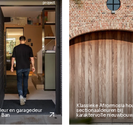
project
Klassieke Afrormosia ho
arrow_forward
deur en garagedeur
sectionaaldeuren bij
 Ban
karaktervolle nieuwbou