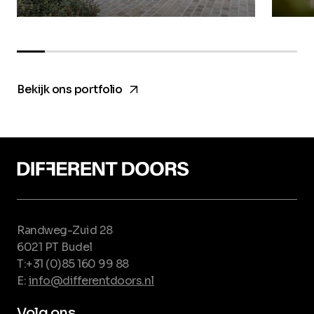
arrow_forward
Bekijk ons portfolio
Randweg-Zuid 28
6021 PT Budel
T:+31 (0)85 160 99 88
E:
info@differentdoors.nl
Volg ons