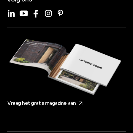
LinkedIn
Youtube
Facebook
Instagram
Pinterest
arrow_forward
Vraag het gratis magazine aan