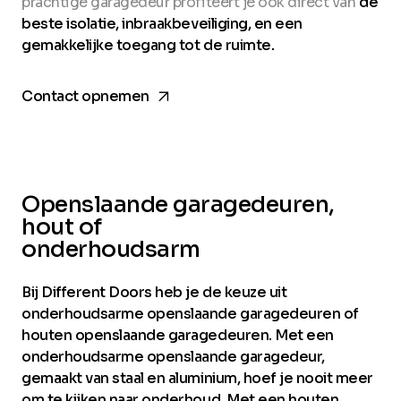
prachtige garagedeur profiteert je ook direct van
de
beste isolatie, inbraakbeveiliging, en een
gemakkelijke toegang tot de ruimte.
arrow_forward
Contact opnemen
Openslaande garagedeuren,
hout of
onderhoudsarm
Bij Different Doors heb je de keuze uit
onderhoudsarme openslaande garagedeuren of
houten openslaande garagedeuren. Met een
onderhoudsarme openslaande garagedeur,
gemaakt van staal en aluminium, hoef je nooit meer
om te kijken naar onderhoud. Met een houten