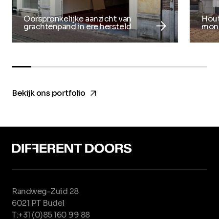
Oorspronkelijke aanzicht van
Hout
arrow_forward
grachtenpand in ere hersteld
mon
arrow_forward
Bekijk ons portfolio
Randweg-Zuid 28
6021 PT Budel
T:+31 (0)85 160 99 88