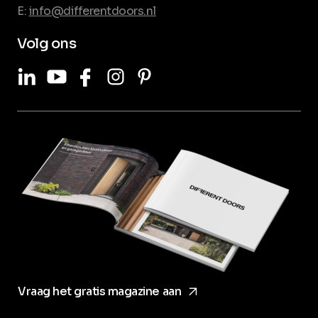
E:
info@differentdoors.nl
Volg ons
LinkedIn
Youtube
Facebook
Instagram
Pinterest
arrow_forward
Vraag het gratis magazine aan