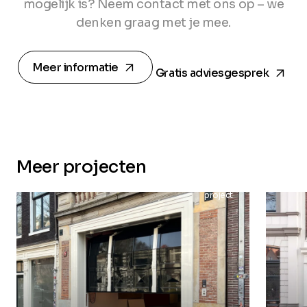
mogelijk is? Neem contact met ons op – we
denken graag met je mee.
arrow_forward
arrow_forward
Meer informatie
Gratis adviesgesprek
Meer projecten
project