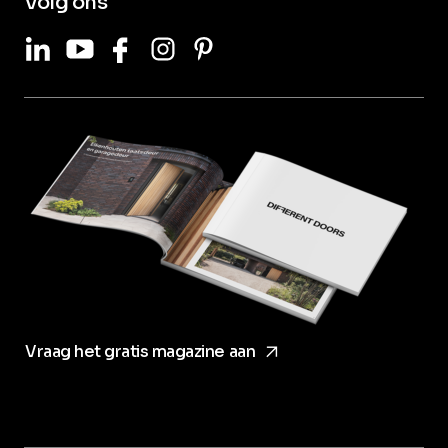
Volg ons
LinkedIn
Youtube
Facebook
Instagram
Pinterest
arrow_forward
Vraag het gratis magazine aan