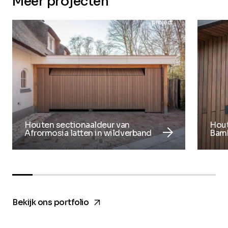
Meer projecten
project
Houten sectionaaldeur van
Hout
arrow_forward
Afrormosia latten in wildverband
Bamb
arrow_forward
Bekijk ons portfolio