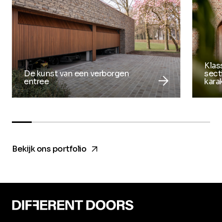
Klas
De kunst van een verborgen
sect
arrow_forward
entree
kara
arrow_forward
Bekijk ons portfolio