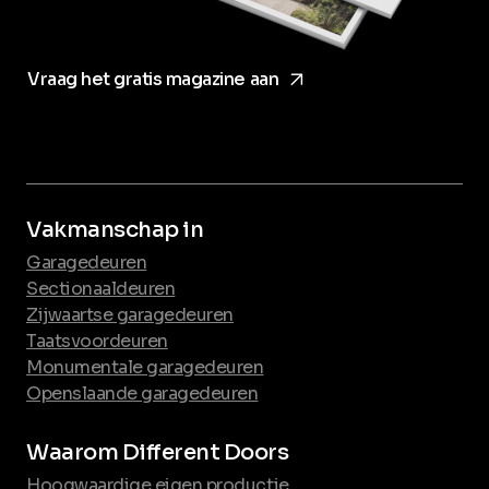
arrow_forward
Vraag het gratis magazine aan
Vakmanschap in
Garagedeuren
Sectionaaldeuren
Zijwaartse garagedeuren
Taatsvoordeuren
Monumentale garagedeuren
Openslaande garagedeuren
Waarom Different Doors
Hoogwaardige eigen productie