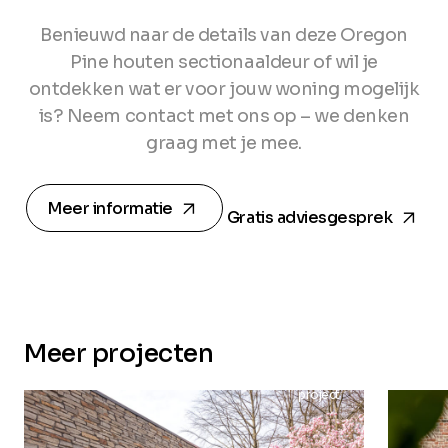
Benieuwd naar de details van deze Oregon
Pine houten sectionaaldeur of wil je
ontdekken wat er voor jouw woning mogelijk
is? Neem contact met ons op – we denken
graag met je mee.
arrow_forward
arrow_forward
Meer informatie
Gratis adviesgesprek
Meer projecten
project