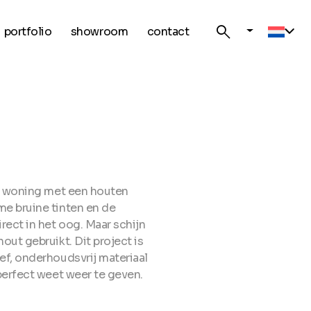
search
portfolio
showroom
contact
Curre
ge woning met een houten
me bruine tinten en de
rect in het oog. Maar schijn
out gebruikt. Dit project is
ef, onderhoudsvrij materiaal
perfect weet weer te geven.