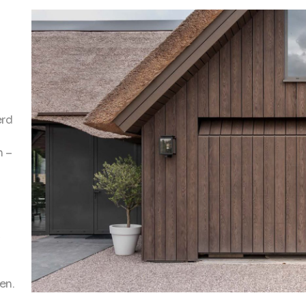
erd
n –
m
,
en.