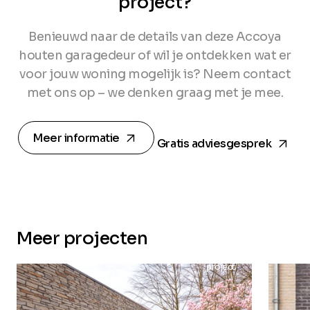
project?
Benieuwd naar de details van deze Accoya
houten garagedeur of wil je ontdekken wat er
voor jouw woning mogelijk is? Neem contact
met ons op – we denken graag met je mee.
arrow_forward
arrow_forward
Meer informatie
Gratis adviesgesprek
Meer projecten
project