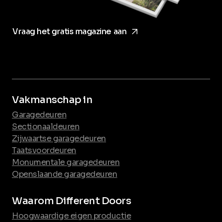
arrow_forward
Vraag het gratis magazine aan
Vakmanschap in
Garagedeuren
Sectionaaldeuren
Zijwaartse garagedeuren
Taatsvoordeuren
Monumentale garagedeuren
Openslaande garagedeuren
Waarom Different Doors
Hoogwaardige eigen productie