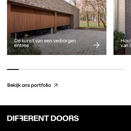
De kunst van een verborgen
Hout
arrow_forward
entree
van 
arrow_forward
Bekijk ons portfolio