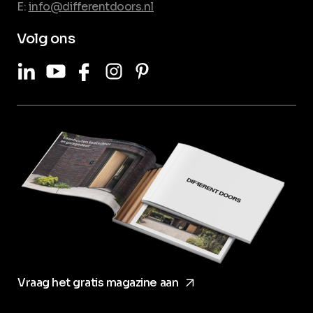
E:
info@differentdoors.nl
Volg ons
LinkedIn
Youtube
Facebook
Instagram
Pinterest
arrow_forward
Vraag het gratis magazine aan