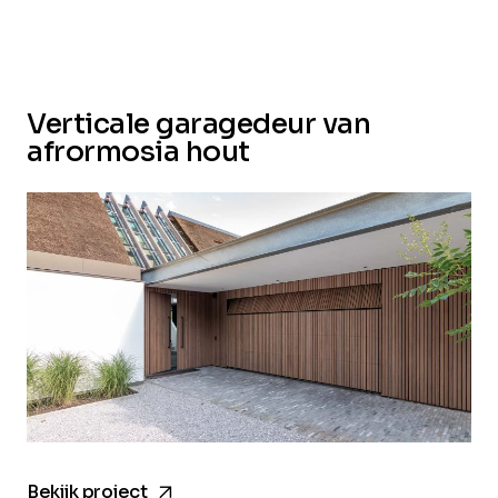
Verticale garagedeur van
afrormosia hout
arrow_forward
Bekijk project