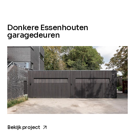
Donkere Essenhouten
garagedeuren
arrow_forward
Bekijk project