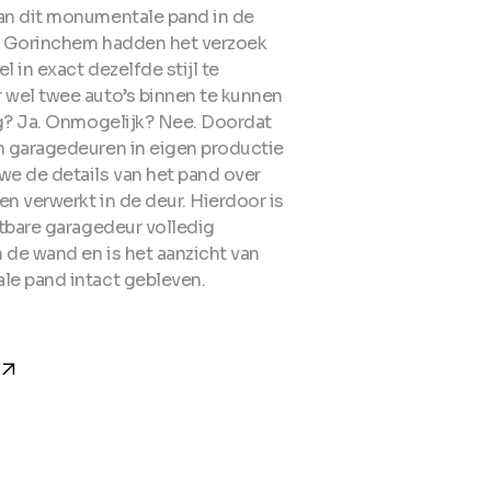
n dit monumentale pand in de
n Gorinchem hadden het verzoek
 in exact dezelfde stijl te
wel twee auto’s binnen te kunnen
ig? Ja. Onmogelijk? Nee. Doordat
 garagedeuren in eigen productie
e de details van het pand over
n verwerkt in de deur. Hierdoor is
htbare garagedeur volledig
 de wand en is het aanzicht van
e pand intact gebleven.
w_forward