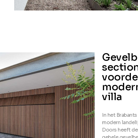
Gevelb
sectio
voordeu
modern
villa
In het Brabants
modern landelij
Doors heeft de
gehele gevelbe