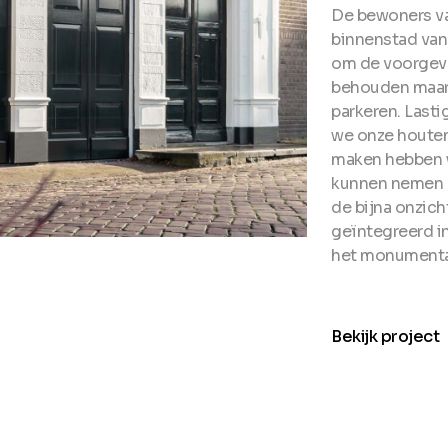
De bewoners va
binnenstad va
om de voorgevel
behouden maar 
parkeren. Last
we onze houten
maken hebben w
kunnen nemen e
de bijna onzic
geïntegreerd in
het monumental
arro
Bekijk project