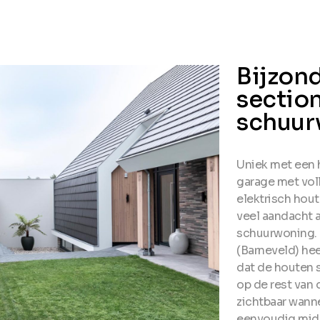
Bijzon
section
schuur
Uniek met een 
garage met vol
elektrisch hout
veel aandacht 
schuurwoning. 
(Barneveld) he
dat de houten 
op de rest van
zichtbaar wann
eenvoudig midd