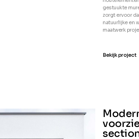
houtelementen 
gestuukte mure
zorgt ervoor d
natuurlijke en 
maatwerk proje
arro
Bekijk project
Modern
voorzi
sectio