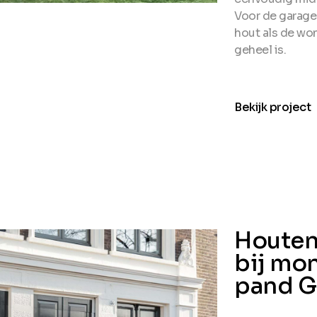
Voor de garage
hout als de wo
geheel is.
arro
Bekijk project
Houten
bij mo
pand G