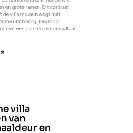
contrasteren sterk met de wit
n en grote ramen. Dit contrast
at de villa modern oogt mét
warme uitstraling. Een mooi
ct met een prachtig eindresultaat.
w_forward
e villa
en van
naaldeur en