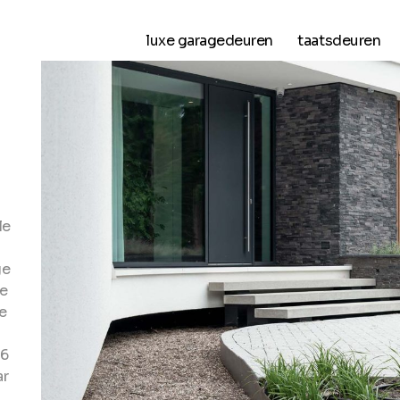
luxe garagedeuren
taatsdeuren
le
ge
we
e
 6
ar
i