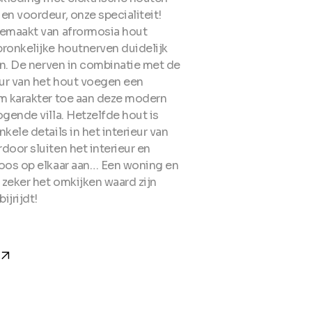
en voordeur, onze specialiteit!
gemaakt van afrormosia hout
ronkelijke houtnerven duidelijk
ijn. De nerven in combinatie met de
ur van het hout voegen een
rm karakter toe aan deze modern
ogende villa. Hetzelfde hout is
nkele details in het interieur van
door sluiten het interieur en
loos op elkaar aan… Een woning en
zeker het omkijken waard zijn
ijrijdt!
w_forward