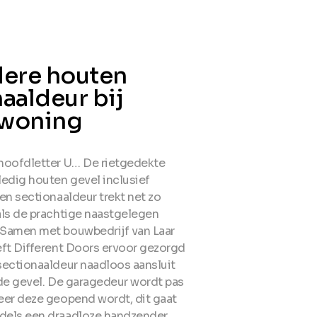
dere houten
aaldeur bij
woning
hoofdletter U… De rietgedekte
ledig houten gevel inclusief
en sectionaaldeur trekt net zo
als de prachtige naastgelegen
Samen met bouwbedrijf van Laar
eft Different Doors ervoor gezorgd
sectionaaldeur naadloos aansluit
 de gevel. De garagedeur wordt pas
eer deze geopend wordt, dit gaat
els een draadloze handzender.