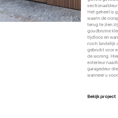
sectionaaldeur 
Het geheel is 
waarin de oorsp
terug te zien z
goudbruine kle
tijdloos en wa
noch landelijk 
gebruikt voor e
de woning. Hier
exterieur naad
garagedeur die 
wanneer u voorb
arro
Bekijk project