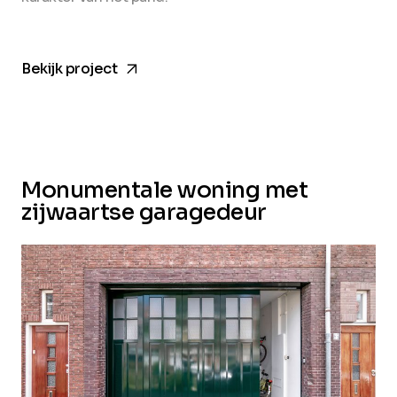
arrow_forward
Bekijk project
Monumentale woning met
zijwaartse garagedeur