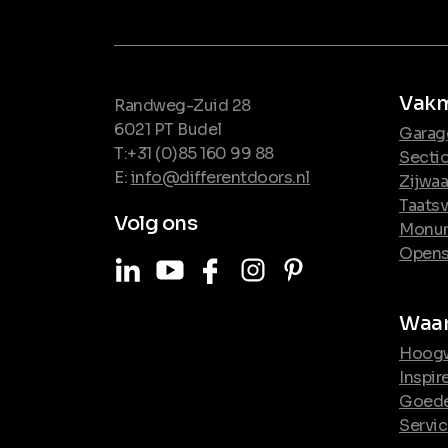
Vakm
Randweg-Zuid 28
6021 PT Budel
Garag
T:+31 (0)85 160 99 88
Secti
E:
info@differentdoors.nl
Zijwa
Taats
Volg ons
Monum
Opens
LinkedIn
Youtube
Facebook
Instagram
Pinterest
Waar
Hoogw
Inspi
Goede 
Servi