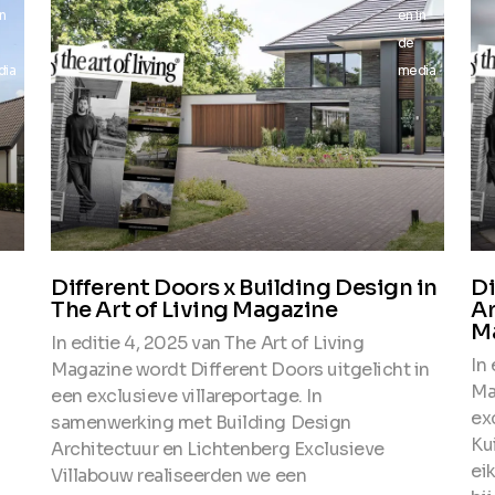
in
en in
de
dia
media
Different Doors x Building Design in
Di
The Art of Living Magazine
Ar
M
In editie 4, 2025 van The Art of Living
In 
Magazine wordt Different Doors uitgelicht in
Ma
een exclusieve villareportage. In
ex
samenwerking met Building Design
Ku
Architectuur en Lichtenberg Exclusieve
ei
Villabouw realiseerden we een