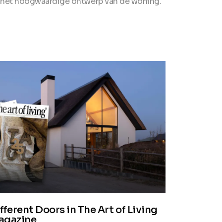
j het hoogwaardige ontwerp van de woning.
fferent Doors in The Art of Living
agazine