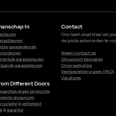
anschap in
Contact
edeuren
Ons team staat klaar om jou
onaaldeuren
de juiste antwoorden te voo
artse garagedeuren
voordeuren
Neem contact op
entale garagedeuren
Showroom bezoeken
laande garagedeuren
Onze werkwijze
Veelgestelde vragen (FAQ)
Vacatures
om Different Doors
aardige eigen productie
rerende showroom
isolatie
&
veiligheid
ce
&
garantie