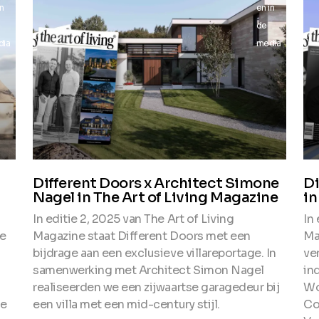
in
en in
de
dia
media
Different Doors x Architect Simone
Di
Nagel in The Art of Living Magazine
in
In editie 2, 2025 van The Art of Living
In 
ge
Magazine staat Different Doors met een
Ma
bijdrage aan een exclusieve villareportage. In
ve
samenwerking met Architect Simon Nagel
in
realiseerden we een zijwaartse garagedeur bij
Wo
le
een villa met een mid-century stijl.
Co