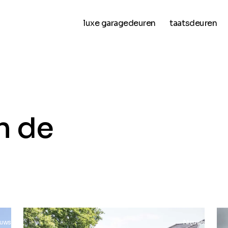
luxe garagedeuren
taatsdeuren
n de
euws
Nieuws