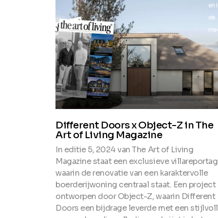
en in
en 
de
de
media
me
Different Doors x Object-Z in The
Art of Living Magazine
In editie 5, 2024 van The Art of Living
Magazine staat een exclusieve villareporta
waarin de renovatie van een karaktervolle
boerderijwoning centraal staat. Een project
ontworpen door Object-Z, waarin Different
Doors een bijdrage leverde met een stijlvol