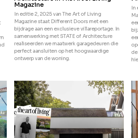
Magazine
In 
In editie 2, 2025 van The Art of Living
Ma
Magazine staat Different Doors met een
t
ee
bijdrage aan een exclusieve villareportage. In
bi
samenwerking met STATE of Architecture
om
ee
realiseerden we maatwerk garagedeuren die
nd
op
perfect aansluiten op het hoogwaardige
de
ontwerp van de woning.
hi
euws
Nieuws
in
en in
de
dia
media