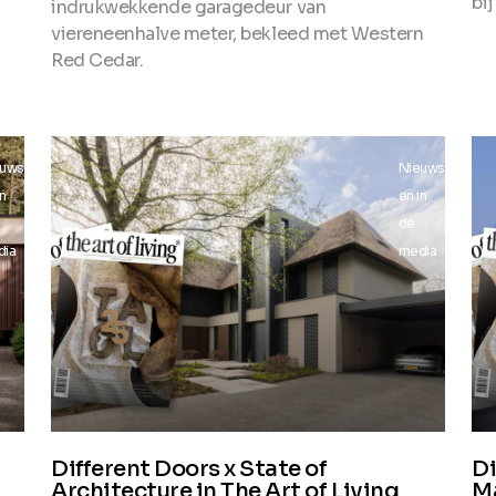
bi
indrukwekkende garagedeur van
viereneenhalve meter, bekleed met Western
Red Cedar.
euws
Nieuws
in
en in
de
dia
media
Different Doors x State of
Di
Architecture in The Art of Living
M