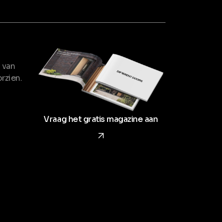
 van
rzien.
Vraag het gratis magazine aan
arrow_forward