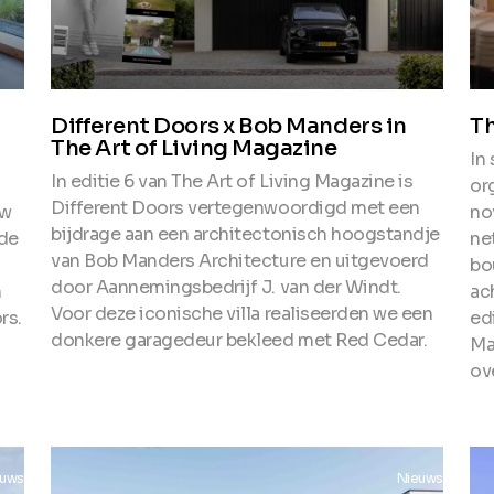
Different Doors x Bob Manders in
Th
The Art of Living Magazine
In
In editie 6 van The Art of Living Magazine is
or
Different Doors vertegenwoordigd met een
ew
no
bijdrage aan een architectonisch hoogstandje
 de
ne
van Bob Manders Architecture en uitgevoerd
bo
door Aannemingsbedrijf J. van der Windt.
n
ac
Voor deze iconische villa realiseerden we een
rs.
ed
donkere garagedeur bekleed met Red Cedar.
Ma
ove
euws
Nieuws