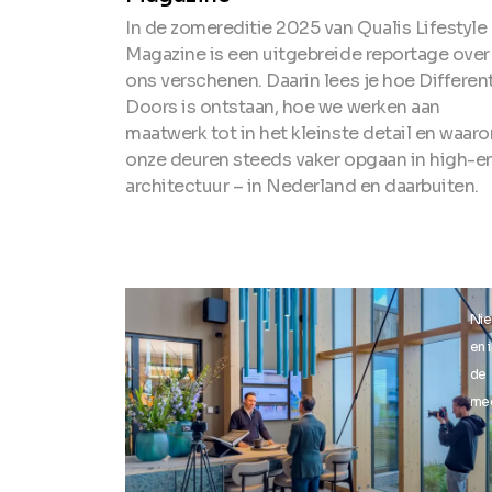
In de zomereditie 2025 van Qualis Lifestyle
Magazine is een uitgebreide reportage over
ons verschenen. Daarin lees je hoe Differen
Doors is ontstaan, hoe we werken aan
maatwerk tot in het kleinste detail en waar
onze deuren steeds vaker opgaan in high-e
architectuur – in Nederland en daarbuiten.
Nieuws
Ni
en in
en 
de
de
media
me