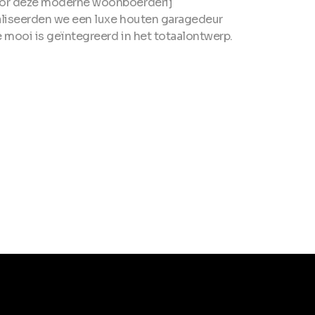
or deze moderne woonboerderij
aliseerden we een luxe houten garagedeur
e mooi is geïntegreerd in het totaalontwerp.