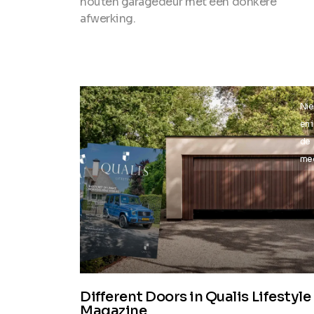
houten garagedeur met een donkere
afwerking.
Nieuws
Ni
en in
en 
de
de
media
me
Different Doors in Qualis Lifestyle
Magazine